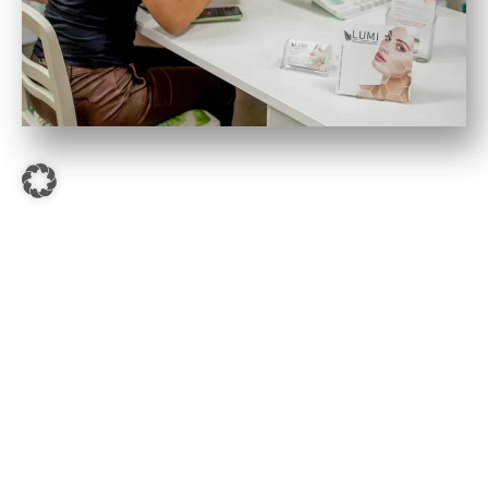
So funktioniert das 4-Stufen-
Programm
von Lumi Naturkosmetik Mainz
Zuerst erfolgt eine
Analyse Ihre Gesichtshaut
. Durch